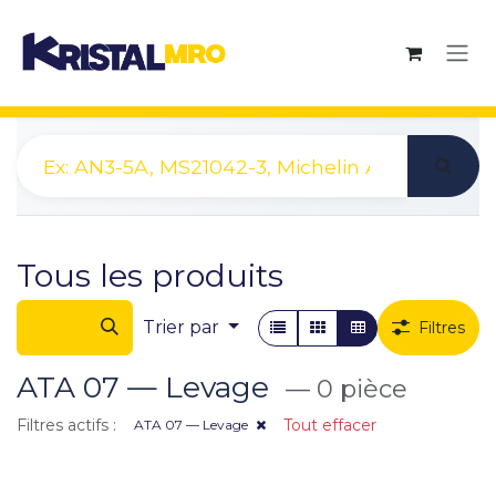
Se rendre au contenu
Tous les produits
Trier par
Filtres
ATA 07 — Levage
— 0 pièce
Filtres actifs :
Tout effacer
ATA 07 — Levage