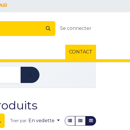
AIR
Se connecter
CONTACT
roduits
En vedette
Trier par: