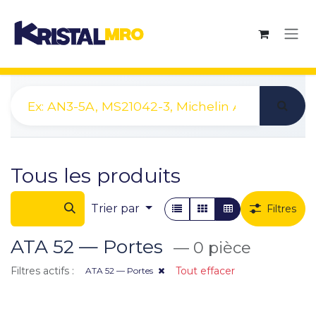
Se rendre au contenu
Tous les produits
Trier par
Filtres
ATA 52 — Portes
— 0 pièce
Filtres actifs :
Tout effacer
ATA 52 — Portes