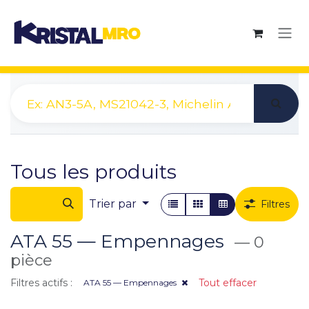
Se rendre au contenu
Tous les produits
Trier par
Filtres
ATA 55 — Empennages
— 0
pièce
Filtres actifs :
Tout effacer
ATA 55 — Empennages